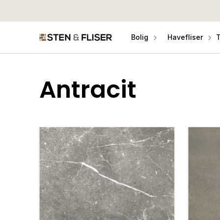
Gå til
indhold
Bolig
Havefliser
T
K
Antracit
o
l
l
e
k