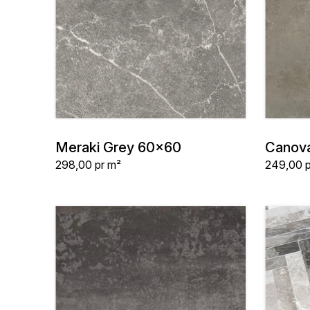
t
i
o
n
:
Meraki Grey 60x60
Canov
Stykpris
Stykpris
298,00
pr m²
249,00