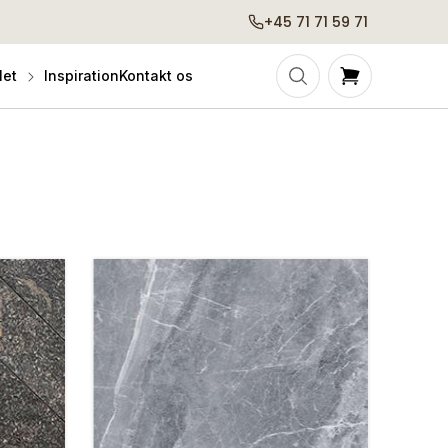
+45 71 71 59 71
Indkøbskurv
let
Inspiration
Kontakt os