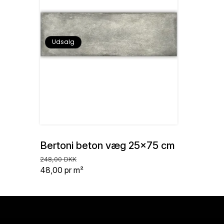
Udsalg
Bertoni beton væg 25x75 cm
Normalpris
Udsalgspris
248,00 DKK
Stykpris
48,00
pr m²