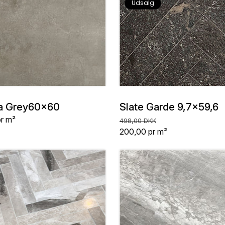
Udsalg
a Grey60x60
Slate Garde 9,7x59,6
Normalpris
Udsalgspris
pr m²
498,00 DKK
Stykpris
200,00
pr m²