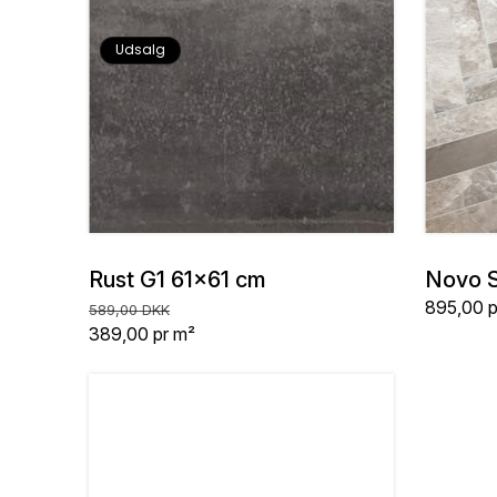
Udsalg
Rust G1 61x61 cm
Novo S
Normalpris
Udsalgspris
Stykpris
895,00
p
589,00 DKK
Stykpris
389,00
pr m²