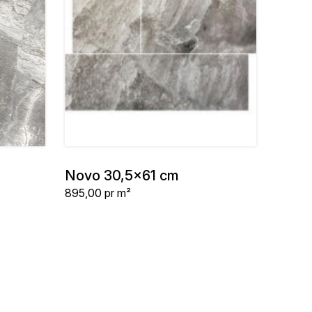
Novo 30,5x61 cm
Stykpris
895,00
pr m²