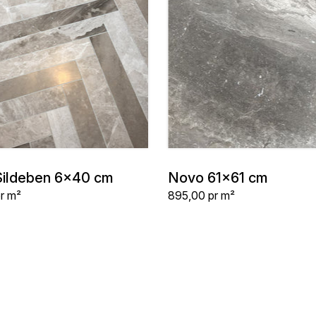
ildeben 6x40 cm
Novo 61x61 cm
Stykpris
r m²
895,00
pr m²