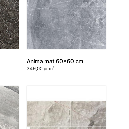
Anima mat 60x60 cm
Stykpris
349,00
pr m²