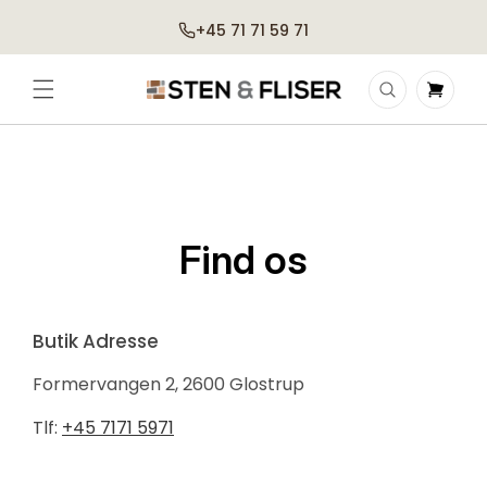
Gå til
+45 71 71 59 71
indhold
Indkøbskurv
Find os
Butik Adresse
Formervangen 2, 2600 Glostrup
Tlf:
+45 7171 5971