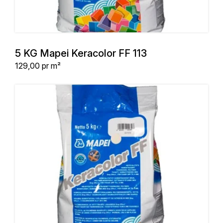
5 KG Mapei Keracolor FF 113
Stykpris
129,00
pr m²