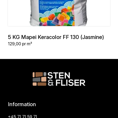
5 KG Mapei Keracolor FF 130 (Jasmine)
Stykpris
129,00
pr m²
Information
+45 71 71 59 71