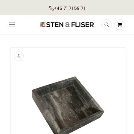
Gå til
+45 71 71 59 71
indhold
Indkøbskurv
Gå til
produktoplysninger