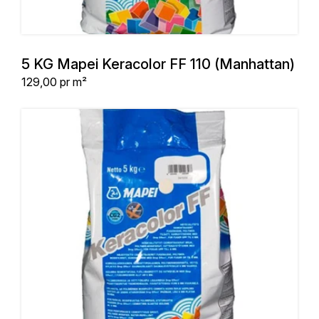
5 KG Mapei Keracolor FF 110 (Manhattan)
Stykpris
129,00
pr m²