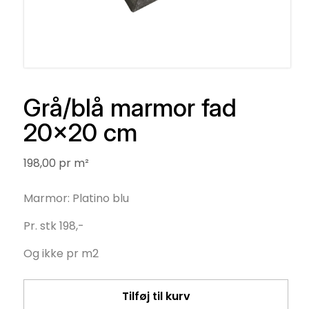
Åbn
mediet
Grå/blå marmor fad
1
i
20x20 cm
modus
Stykpris
198,00
pr m²
Marmor: Platino blu
Pr. stk 198,-
Og ikke pr m2
Tilføj til kurv