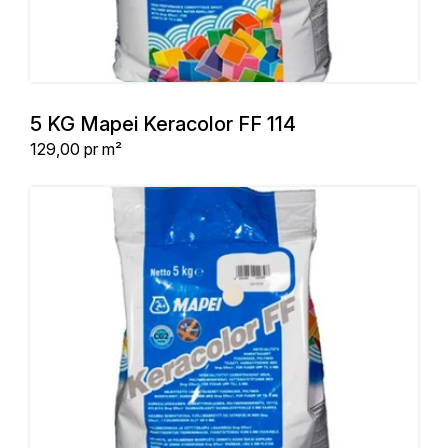
5 KG Mapei Keracolor FF 114
Stykpris
129,00
pr m²