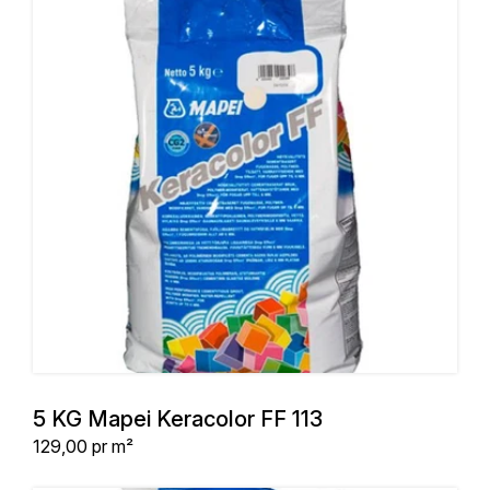
5 KG Mapei Keracolor FF 113
Stykpris
129,00
pr m²