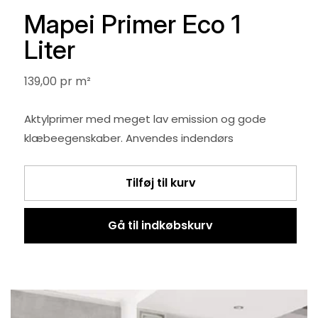
Mapei Primer Eco 1
Liter
Stykpris
139,00
pr m²
Aktylprimer med meget lav emission og gode
klæbeegenskaber. Anvendes indendørs
Tilføj til kurv
Gå til indkøbskurv