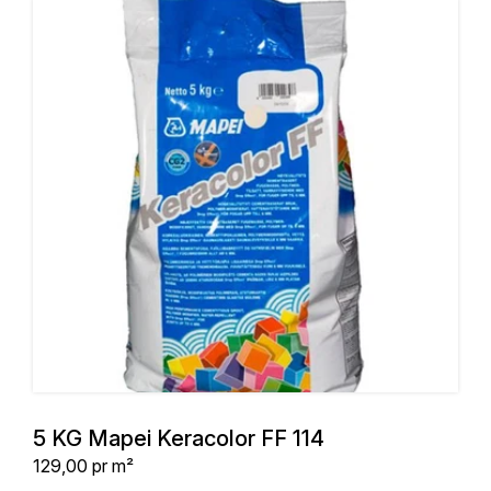
5 KG Mapei Keracolor FF 114
Stykpris
129,00
pr m²