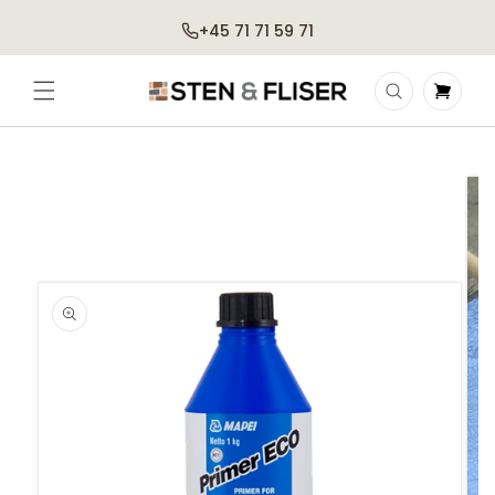
Gå til
+45 71 71 59 71
indhold
Indkøbskurv
Gå til
produktoplysninger