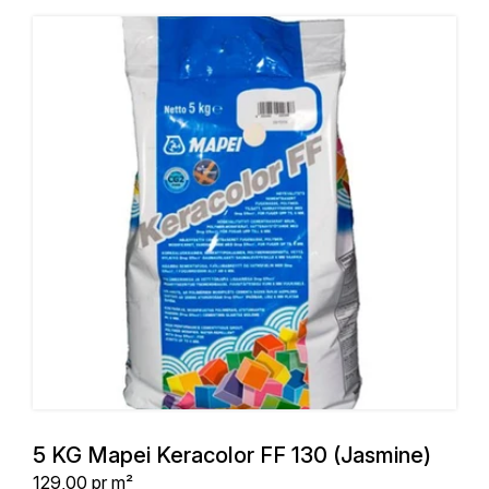
5 KG Mapei Keracolor FF 130 (Jasmine)
Stykpris
129,00
pr m²