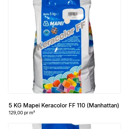
5 KG Mapei Keracolor FF 110 (Manhattan)
Stykpris
129,00
pr m²